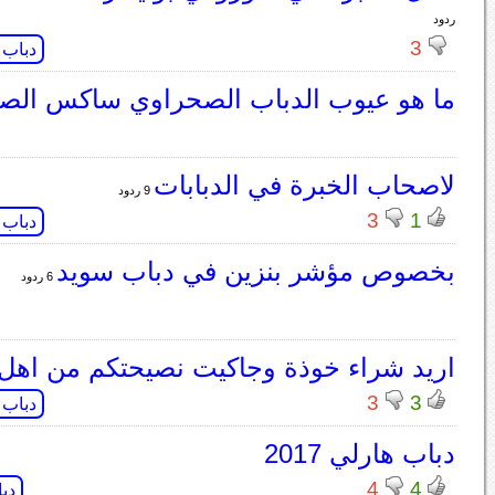
ردود
3
دباب
ما هو عيوب الدباب الصحراوي ساكس الصيني 
لاصحاب الخبرة في الدبابات
9 ردود
3
1
دباب
بخصوص مؤشر بنزين في دباب سويد
6 ردود
اريد شراء خوذة وجاكيت نصيحتكم من اهل 
3
3
دباب
دباب هارلي 2017
4
4
دب