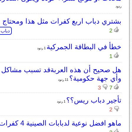
ردود
بشتري دباب اربع كفرات مثل هذا ومحتاج ر
2
دباب
خطأ في البطاقة الجمركية
1 ردود
1
هل صحيح أن هذه العربةقد تسبب مشاكل م
وأي جهة حكومية؟
11 ردود
3
7
تأجير دباب ريس؟؟
1 ردود
2
ماهو افضل نوعية لدبابات الصينية 4 كفرات