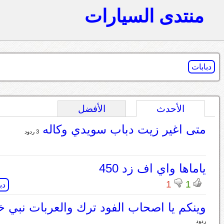
منتدى السيارات
دبابات
الأحدث
الأفضل
متى اغير زيت دباب سويدي وكاله
3 ردود
ياماها واي اف زد 450
1
1
دب
وينكم يا اصحاب الفود ترك والعربات نبي 
ردود