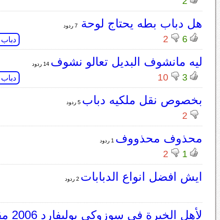
2
هل دباب بطه يحتاج لوحة
7 ردود
2
6
دباب
ليه مانشوف البديل تعالو نشوف
14 ردود
10
3
دباب
بخصوص نقل ملكيه دباب
5 ردود
2
محذوف محذووف
1 ردود
2
1
ايش افضل انواع الدبابات
2 ردود
لأهل الخبرة في سوزوكي بوليفارد 2006 مقاس 800