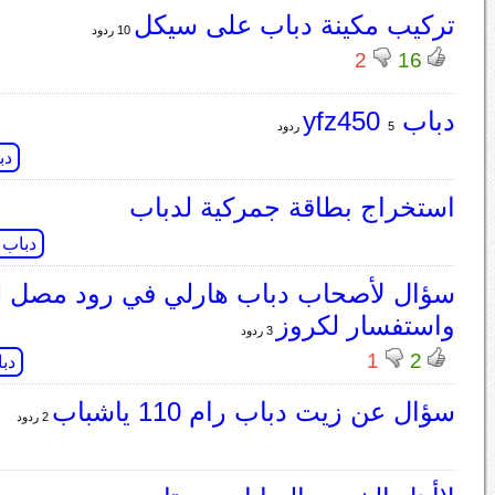
تركيب مكينة دباب على سيكل
10 ردود
2
16
دباب yfz450
5 ردود
دب
استخراج بطاقة جمركية لدباب
دباب
سؤال لأصحاب دباب هارلي في رود مصل ل
واستفسار لكروز
3 ردود
1
2
دب
سؤال عن زيت دباب رام 110 ياشباب
2 ردود