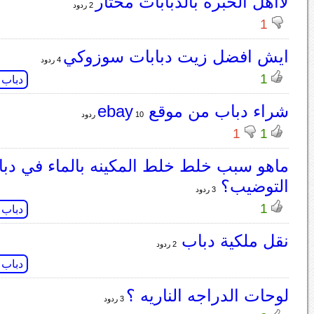
لاأهل الخبره بالدبابات محتار
2 ردود
1
ايش افضل زيت دبابات سوزوكي
4 ردود
1
دباب
شراء دباب من موقع ebay
10 ردود
1
1
التوضيب؟
3 ردود
1
دباب
نقل ملكية دباب
2 ردود
دباب
لوحات الدراجه الناريه ؟
3 ردود