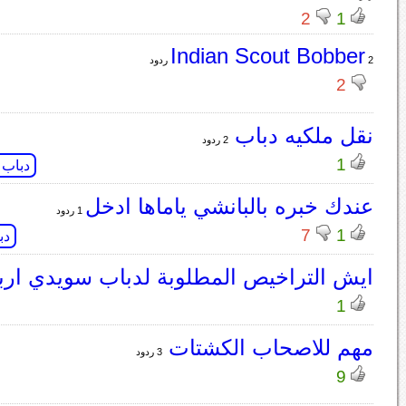
2
1
Indian Scout Bobber
2 ردود
2
نقل ملكيه دباب
2 ردود
1
دباب
عندك خبره بالبانشي ياماها ادخل
1 ردود
7
1
دب
ايش التراخيص المطلوبة لدباب سويدي ارب
1
مهم للاصحاب الكشتات
3 ردود
9