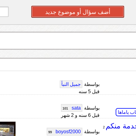
أضف سؤال أو موضوع جديد
بواسطة
جميل النبأ
قبل 5 سنه
بواسطة
sata
101
اب ياماها
قبل 6 سنه و 2 شهر
خدمة منكم
2
بواسطة
boyosf2000
99