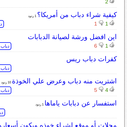
2
كيفية شراء دباب من أمريكا؟
1 ردود
1
1
دب
اين افضل ورشة لصيانة الدبابات
6
1
دباب
كفرات دباب ريس
دباب
اشتريت منه دباب وعرض علي الخوذة
10 ردود
5
4
دباب
استفسار عن دبابات ياماها
1 ردود
دب
محلات أو موقع لشراء خوذه ويكون أسعار