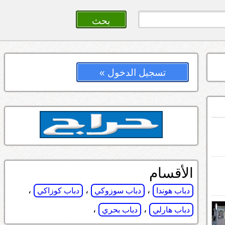
تسجيل الدخول »
الأقسام
،
،
،
دباب هوندا
دباب سوزوكي
دباب كوزاكي
،
،
دباب هارلي
دباب بحري