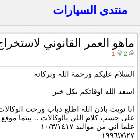
منتدى السيارات
ماهو العمر القانوني لاستخرا
1
2
السلام عليكم ورحمة الله وبركاته
اسعد الله اوقاتكم بكل خير
انا نويت باذن الله اطلع دباب ورحت الوكالات ل
على حسب كلام اللي بالوكالات .. بينما موقع ال
علما اني من مواليد ١٠/٣/١٤١٧
٢٧\٧\١٩٩٦