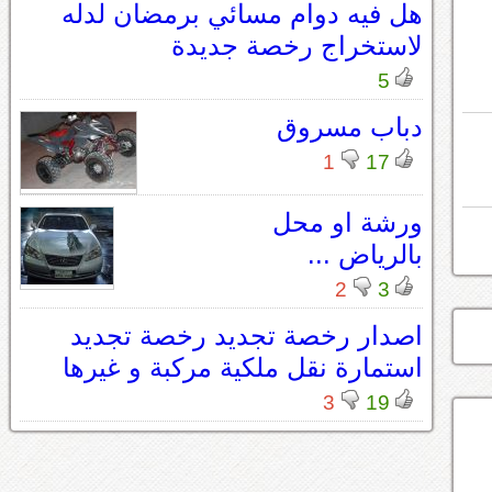
هل فيه دوام مسائي برمضان لدله
لاستخراج رخصة جديدة
5
دباب مسروق
1
17
ورشة او محل
بالرياض ...
2
3
اصدار رخصة تجديد رخصة تجديد
استمارة نقل ملكية مركبة و غيرها
3
19