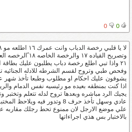
0
0
لا يا قلبي رخصة الدباب وانت عمرك ١٦ اطلعه مو ١٨
وتصريح القياده ١٧ والرخصة الخاصه ١٨ ًالرخصه العامه
٢١ واذا تبي اطلع رخصة دباب يطلبون عليك بطاقة احوال
وفحص طبي وتروح لقسم الشرطه للادله الجنائيه 
يشوفون عليك احكام او مطلوب وطبعا تأخذ شهر ع
اذا كنت بمنطقه بعيده مو رئيسيه نفس الدمام وال
يجيك الرد مباشره وبعدها تروح لدله تتعلم وتختبر و
عادي وسهل تأخذ حرف 8 وتدور فيه ويلاحظ المختبر ردت فعلك بالقيادة ويدقق
علي موضع الارجل لان ممنوع تحط رجلك مقاربه عل
بالاختبار بس هذي اجراءاتها