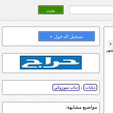
تسجيل الدخول »
4
،
دبابات
دباب سوزوكي
مواضيع مشابهة: