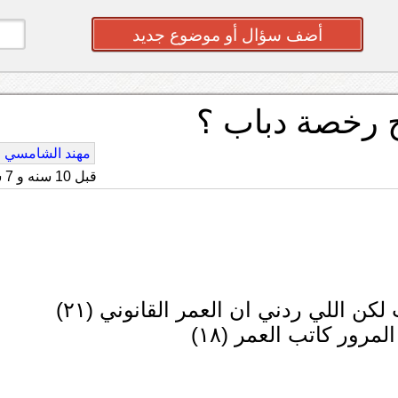
أضف سؤال أو موضوع جديد
ج رخصة دباب ؟
مهند الشامسي
قبل 10 سنه و 7 شهر
كن اللي ردني ان العمر القانوني (٢١)
مرور كاتب العمر (١٨)