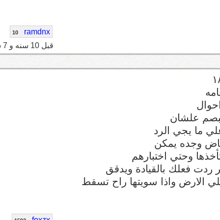
ramdnx
10
قبل 10 سنه و 7 شهر
تبصم علشان
لي ما يجي الرد
رياض وجده يمكن
تأخذها وحتي اختبارهم
ي الارض واذا سويتها راح تسقط
foxzx