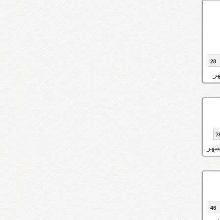
28
46