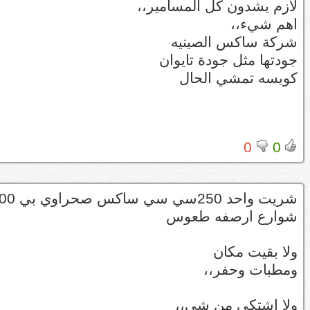
لازم يشدون كل المسامير،،
اهم شيء،،
شركة ساكس الصينيه
جودتها مثل جودة تايوان
كويسه تمشي الحال
0
0
شريت واحد 250سي سي ساكس صحراوي بي 4000 ومغط فيه وهجولت كل مكان
شوارع ارصفه طعوس
ولا بقيت مكان
ومطبات وحفر،،
ولا اشتكى من شي،،