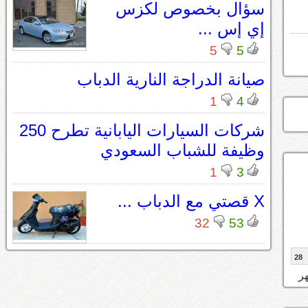
سؤال بخصوص لكزس
إي إس ...
5
5
صيانة الدراجة النارية الدباب
1
4
شركات السيارات اليابانية تطرح 250
وظيفة للشباب السعودي
1
3
X قصتي مع الدباب ...
32
53
28