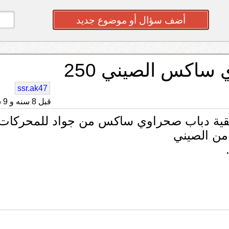
أضف سؤال أو موضوع جديد
ساكس الصيني 250
ssr.ak47
قبل 8 سنه و 9 شهر
ية دباب صحراوي ساكس من جواد للمحركات
من الصيني