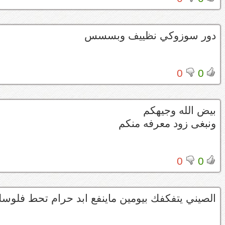
دور سوزوكي نظييف وبسسس
0
0
بيض الله وجيهكم
ونبغى زود معرفه منكم
0
0
الصيني يتفكفك بيومين ماينفع ابد حرام تحط فلوسك